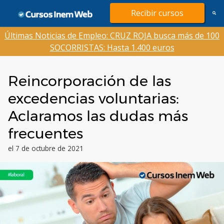
Saltar
Recibir cursos
al
contenido
Últimas Noticias de Empleo: CRUZ ROJA busca más de 100
SOCORRISTAS: Hasta 1.400 euros
Reincorporación de las
excedencias voluntarias:
Aclaramos las dudas más
frecuentes
el 7 de octubre de 2021