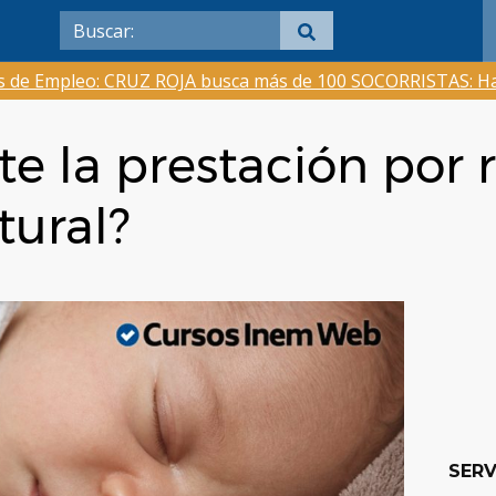
as de Empleo: CRUZ ROJA busca más de 100 SOCORRISTAS: Ha
te la prestación por 
tural?
SERV