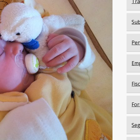
Trá
Sub
Pen
Em
Fis
For
Seg