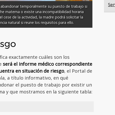
Ser
á abandonar temporalmente su puesto de trabajo si 
che materna o existe una incompatibilidad horaria 
l cese de la actividad, la madre podrá solicitar la 
cia natural si reune los requisitos para ello.
esgo
fica exactamente cuáles son los
ue
será el informe médico correspondiente
uentra en situación de riesgo
, el Portal de
la, a título informativo, en qué
donar el puesto de trabajo por existir un
rna y que mostramos en la siguiente tabla: