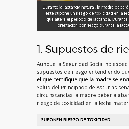
Durante la lactancia natural, la madre deber
éste supone un riesgo de toxicidad en la le
que altere el periodo de lactancia. Durante e
prestación por riesgo durante la lactan
1. Supuestos de ri
Aunque la Seguridad Social no especi
supuestos de riesgo entendiendo q
el que certifique que la madre se enc
Salud del Principado de Asturias seña
circunstancias la madre debería aban
riesgo de toxicidad en la leche mate
SUPONEN RIESGO DE TOXICIDAD