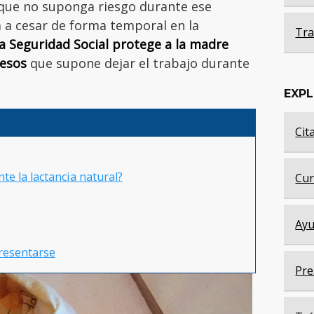
 que no suponga riesgo durante ese
a a cesar de forma temporal en la
Tra
a Seguridad Social protege a la madre
resos
que supone dejar el trabajo durante
EXP
Cit
te la lactancia natural?
Cur
Ayu
resentarse
Pre