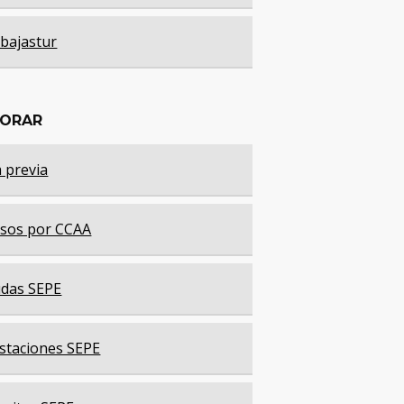
bajastur
LORAR
a previa
sos por CCAA
das SEPE
staciones SEPE