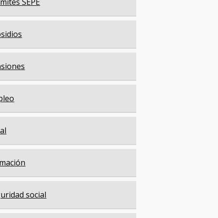
mites SEPE
sidios
siones
pleo
cal
mación
uridad social