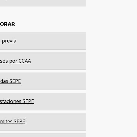
LORAR
a previa
sos por CCAA
das SEPE
staciones SEPE
mites SEPE