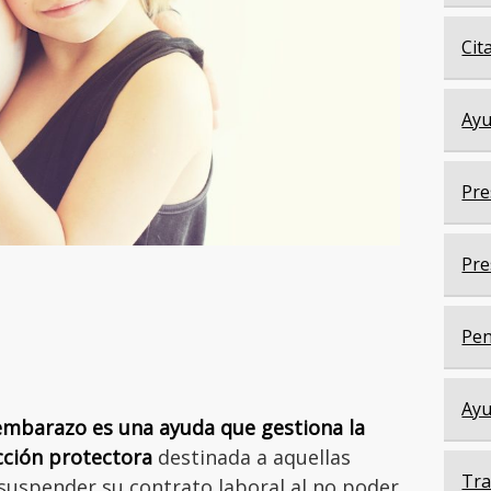
Cit
Ayu
Pre
Pre
Pen
Ayu
 embarazo es una ayuda que gestiona la
cción protectora
destinada a aquellas
Tra
suspender su contrato laboral al no poder