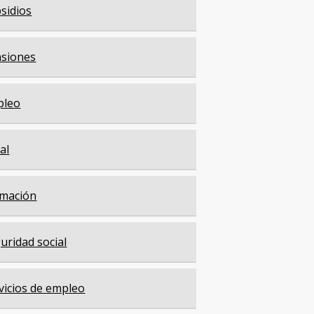
sidios
siones
pleo
cal
mación
uridad social
vicios de empleo