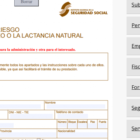
Sub
Pen
Em
Fis
For
Seg
Ser