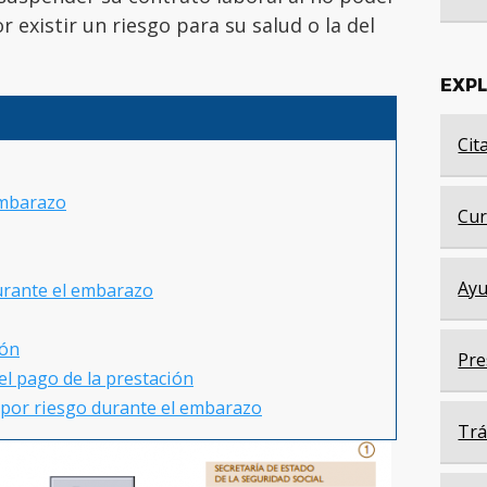
 existir un riesgo para su salud o la del
EXP
Cit
embarazo
Cur
Ayu
durante el embarazo
ión
Pre
el pago de la prestación
n por riesgo durante el embarazo
Trá