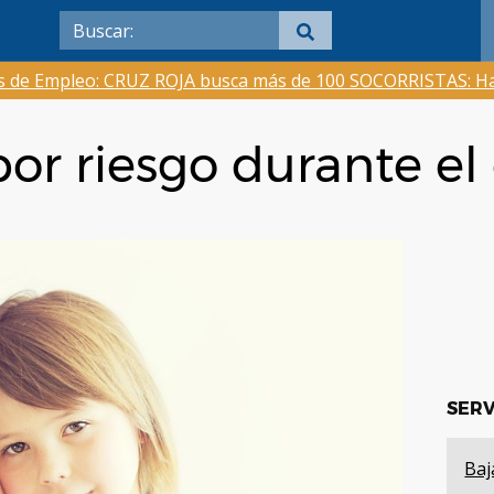
as de Empleo: CRUZ ROJA busca más de 100 SOCORRISTAS: Ha
por riesgo durante e
SERV
Baj