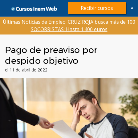
Saltar
Recibir cursos
al
contenido
Últimas Noticias de Empleo: CRUZ ROJA busca más de 100
SOCORRISTAS: Hasta 1.400 euros
Pago de preaviso por
despido objetivo
el 11 de abril de 2022