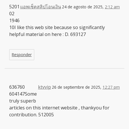
5201
แอพเช็คสลิปโอนเงิน
24 de agosto de 2025,
2:12 am
02
1946
10I like this web site because so significantly
helpful material on here : D. 693127
Responder
636760
ktvvip
26 de septiembre de 2025,
12:27 pm
604147Some
truly superb
articles on this internet website , thankyou for
contribution. 512005