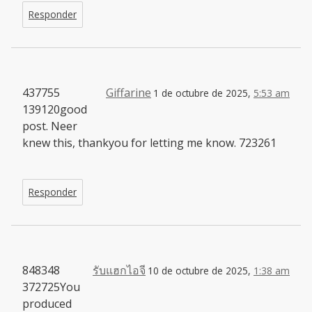
Responder
437755
Giffarine
1 de octubre de 2025,
5:53 am
139120good
post. Neer
knew this, thankyou for letting me know. 723261
Responder
848348
รับแฮกไอจี
10 de octubre de 2025,
1:38 am
372725You
produced