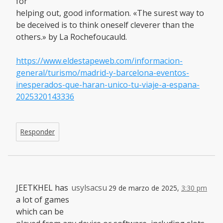
for
helping out, good information. «The surest way to
be deceived is to think oneself cleverer than the
others.» by La Rochefoucauld.
https://www.eldestapeweb.com/informacion-
general/turismo/madrid-y-barcelona-eventos-
inesperados-que-haran-unico-tu-viaje-a-espana-
2025320143336
Responder
JEETKHEL has
usylsacsu
29 de marzo de 2025,
3:30 pm
a lot of games
which can be