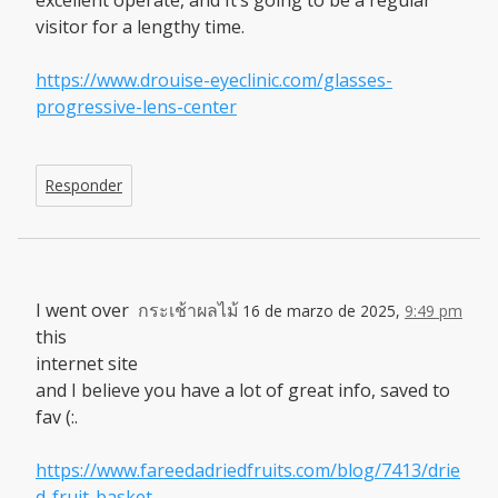
excellent operate, and It’s going to be a regular
visitor for a lengthy time.
https://www.drouise-eyeclinic.com/glasses-
progressive-lens-center
Responder
I went over
กระเช้าผลไม้
16 de marzo de 2025,
9:49 pm
this
internet site
and I believe you have a lot of great info, saved to
fav (:.
https://www.fareedadriedfruits.com/blog/7413/drie
d-fruit-basket