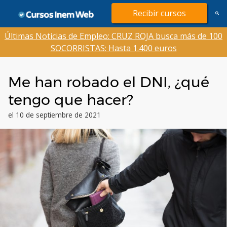
Saltar
Recibir cursos
al
contenido
Últimas Noticias de Empleo: CRUZ ROJA busca más de 100
SOCORRISTAS: Hasta 1.400 euros
Me han robado el DNI, ¿qué
tengo que hacer?
el 10 de septiembre de 2021