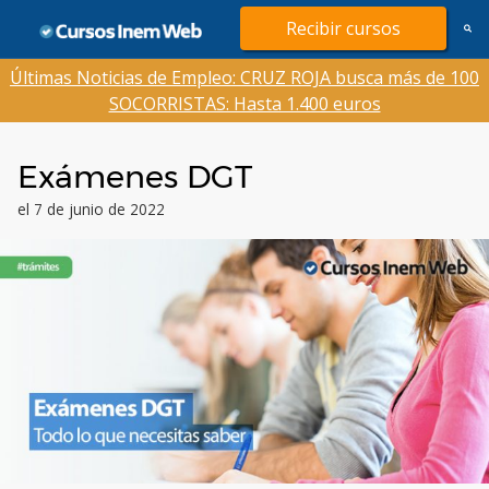
Saltar
Recibir cursos
al
contenido
Últimas Noticias de Empleo: CRUZ ROJA busca más de 100
SOCORRISTAS: Hasta 1.400 euros
Exámenes DGT
el 7 de junio de 2022