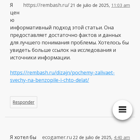
Я
https://rembash.ru/
21 de julio de 2025,
11:03 am
цен
ю
информативный подход этой статьи. Она
предоставляет достаточно фактов и данных
для лучшего понимания проблемы. Хотелось бы
увидеть больше ссылок на исследования и
источники информации.
https://rembash.ru/dizajn/pochemy-zalivaet-
svechy-na-benzopile-i-chto-delat/
Responder
Я хотел бы
ecogamer.ru
22 de julio de 2025,
4:40 am