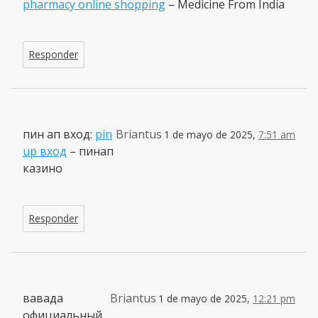
pharmacy online shopping
– Medicine From India
Responder
пин ап вход:
pin
Briantus
1 de mayo de 2025,
7:51 am
up вход
– пинап
казино
Responder
вавада
Briantus
1 de mayo de 2025,
12:21 pm
официальный