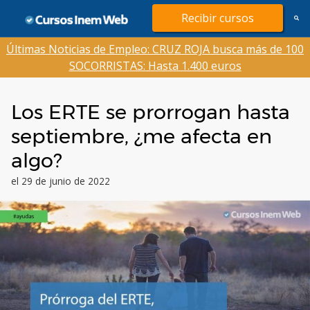
Saltar
Recibir cursos
al
contenido
Últimas Noticias de Empleo: CRUZ ROJA busca más de 100
SOCORRISTAS: Hasta 1.400 euros
Los ERTE se prorrogan hasta
septiembre, ¿me afecta en
algo?
el 29 de junio de 2022