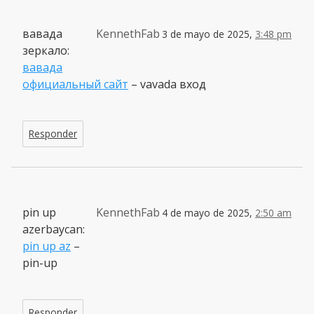
вавада
KennethFab
3 de mayo de 2025,
3:48 pm
зеркало:
вавада
официальный сайт
– vavada вход
Responder
pin up
KennethFab
4 de mayo de 2025,
2:50 am
azerbaycan:
pin up az
–
pin-up
Responder