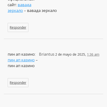
сайт:
вавада
зеркало
– вавада зеркало
Responder
пин ап казино:
Briantus
2 de mayo de 2025,
1:36 am
пин ап казино
–
пин ап казино
Responder