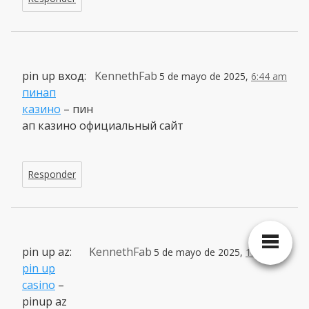
pin up вход:
KennethFab
5 de mayo de 2025,
6:44 am
пинап
казино
– пин
ап казино официальный сайт
Responder
pin up az:
KennethFab
5 de mayo de 2025,
12:26 pm
pin up
casino
–
pinup az