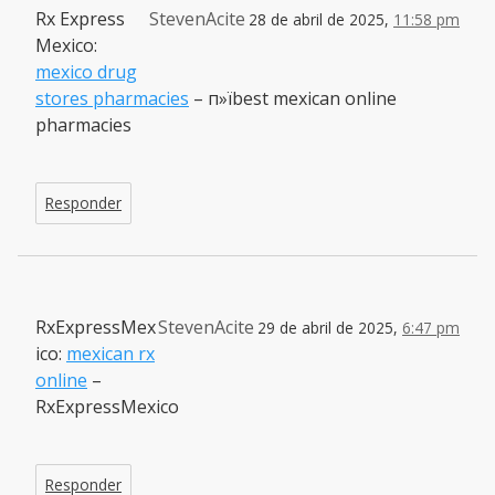
Rx Express
StevenAcite
28 de abril de 2025,
11:58 pm
Mexico:
mexico drug
stores pharmacies
– п»їbest mexican online
pharmacies
Responder
RxExpressMex
StevenAcite
29 de abril de 2025,
6:47 pm
ico:
mexican rx
online
–
RxExpressMexico
Responder