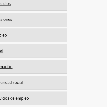
sidios
siones
pleo
cal
mación
uridad social
vicios de empleo