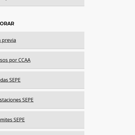
LORAR
a previa
sos por CCAA
das SEPE
staciones SEPE
mites SEPE