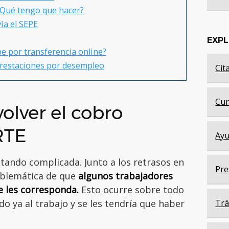
¿Qué tengo que hacer?
ía el SEPE
EXP
e por transferencia online?
prestaciones por desempleo
Cit
Cur
volver el cobro
RTE
Ayu
tando complicada. Junto a los retrasos en
Pre
roblemática de que
algunos trabajadores
e les corresponda.
Esto ocurre sobre todo
o ya al trabajo y se les tendría que haber
Trá