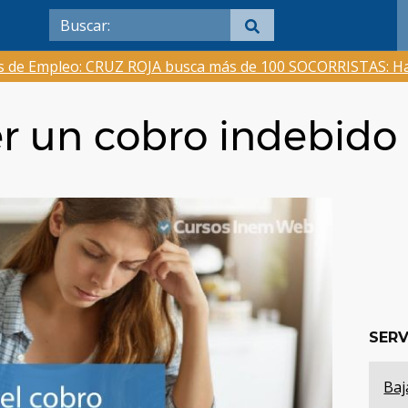
as de Empleo: CRUZ ROJA busca más de 100 SOCORRISTAS: Ha
r un cobro indebido
SERV
Baj