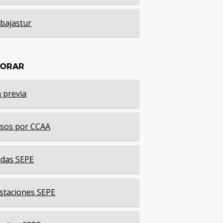
bajastur
LORAR
a previa
sos por CCAA
das SEPE
staciones SEPE