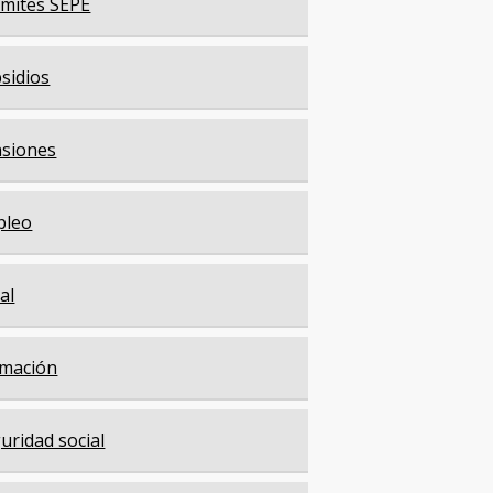
mites SEPE
sidios
siones
pleo
cal
mación
uridad social