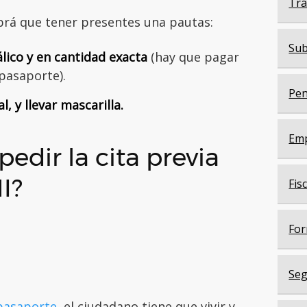
Trá
brá que tener presentes una pautas:
Sub
lico y en cantidad exacta
(hay que pagar
 pasaporte).
Pen
, y llevar mascarilla.
Em
edir la cita previa
I?
Fis
For
Seg
 pasaporte
, el ciudadano tiene que vivir y