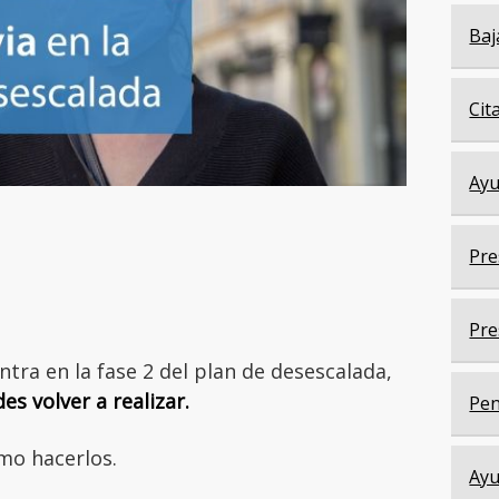
Baj
Cit
Ayu
Pre
Pre
ntra en la fase 2 del plan de desescalada,
s volver a realizar.
Pen
mo hacerlos.
Ayu