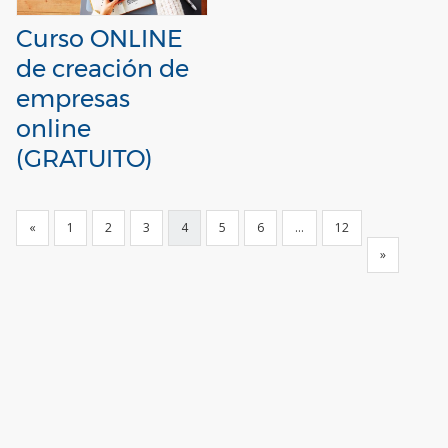
Curso ONLINE
de creación de
empresas
online
(GRATUITO)
«
1
2
3
4
5
6
…
12
»