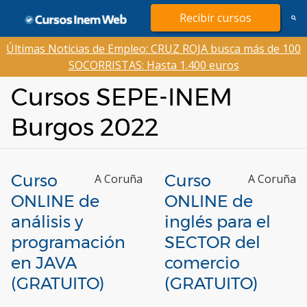
Saltar
Recibir cursos
al
contenido
Últimas Noticias de Empleo: CRUZ ROJA busca más de 100
SOCORRISTAS: Hasta 1.400 euros
Cursos SEPE-INEM
Burgos 2022
Curso
Curso
A Coruña
A Coruña
ONLINE de
ONLINE de
análisis y
inglés para el
programación
SECTOR del
en JAVA
comercio
(GRATUITO)
(GRATUITO)