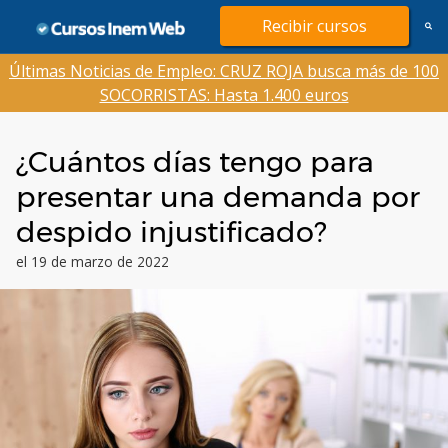
Saltar
Recibir cursos
al
contenido
Últimas Noticias de Empleo: CRUZ ROJA busca más de 100
SOCORRISTAS: Hasta 1.400 euros
¿Cuántos días tengo para
presentar una demanda por
despido injustificado?
el 19 de marzo de 2022