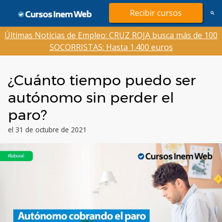
Saltar
Recibir cursos
al
contenido
Últimas Noticias de Empleo: CRUZ ROJA busca más de 100
SOCORRISTAS: Hasta 1.400 euros
¿Cuánto tiempo puedo ser
autónomo sin perder el
paro?
el 31 de octubre de 2021