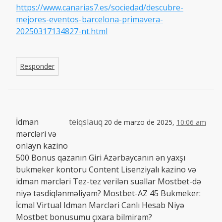
https://www.canarias7.es/sociedad/descubre-
mejores-eventos-barcelona-primavera-
20250317134827-nt.html
Responder
İdman
teiqslauq
20 de marzo de 2025,
10:06 am
mərcləri və
onlayn kazino
500 Bonus qazanın Giri Azərbaycanın ən yaxşı
bukmeker kontoru Content Lisenziyalı kazino və
idman mərcləri Tez-tez verilən suallar Mostbet-də
niyə təsdiqlənməliyəm? Mostbet-AZ 45 Bukmeker:
İcmal Virtual Idman Mərcləri Canlı Hesab Niyə
Mostbet bonusumu çıxara bilmirəm?