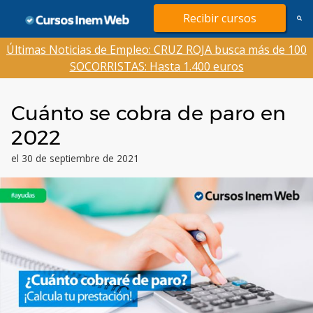
Saltar
Recibir cursos
al
contenido
Últimas Noticias de Empleo: CRUZ ROJA busca más de 100
SOCORRISTAS: Hasta 1.400 euros
Cuánto se cobra de paro en
2022
el 30 de septiembre de 2021