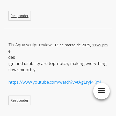
Responder
Th
Aqua sculpt reviews
15 de marzo de 2025,
11:49 pm
e
des
ign and usability are top-notch, making everything
flow smoothly.
https://www.youtube.com/watch?v=tAgLryI4KmI
Responder