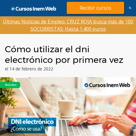
Saltar
Recibir cursos
al
contenido
Últimas Noticias de Empleo: CRUZ ROJA busca más de 100
SOCORRISTAS: Hasta 1.400 euros
Cómo utilizar el dni
electrónico por primera vez
el 14 de febrero de 2022