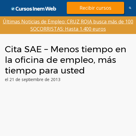
Saltar
Recibir cursos
al
contenido
Últimas Noticias de Empleo: CRUZ ROJA busca más de 100
SOCORRISTAS: Hasta 1.400 euros
Cita SAE – Menos tiempo en
la oficina de empleo, más
tiempo para usted
el 21 de septiembre de 2013