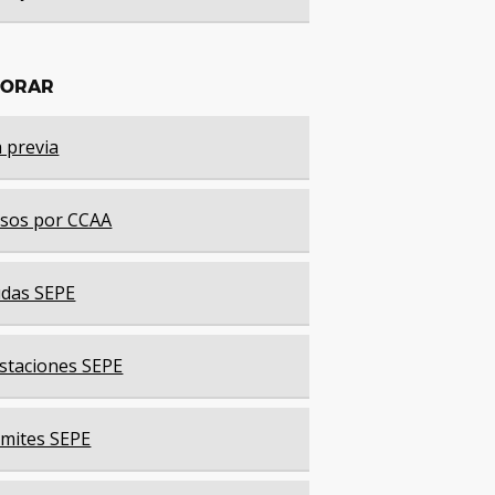
LORAR
a previa
sos por CCAA
das SEPE
staciones SEPE
mites SEPE