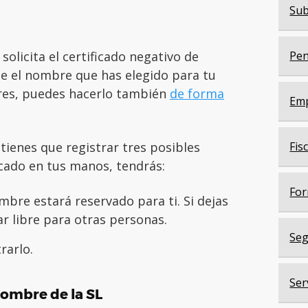
Sub
 solicita el certificado negativo de
Pen
ue el nombre que has elegido para tu
ieres, puedes hacerlo también
de forma
Em
 tienes que registrar tres posibles
Fis
cado en tus manos, tendrás:
For
mbre estará reservado para ti. Si dejas
ar libre para otras personas.
Seg
rarlo.
Ser
nombre de la SL