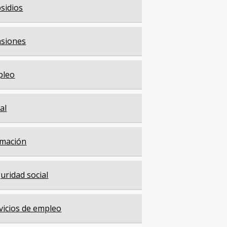
sidios
siones
pleo
cal
mación
uridad social
vicios de empleo