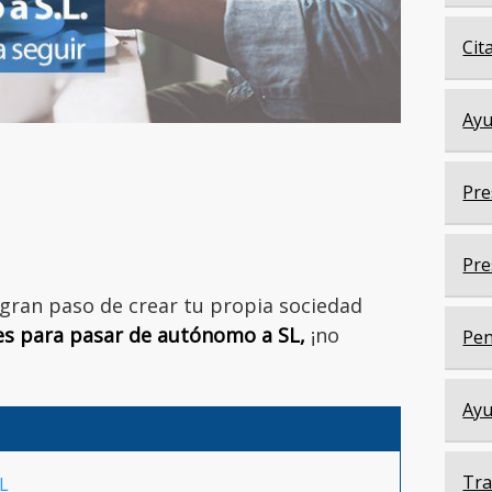
Cit
Ayu
Pre
Pre
 gran paso de crear tu propia sociedad
es para pasar de autónomo a SL,
¡no
Pen
Ayu
Tra
L