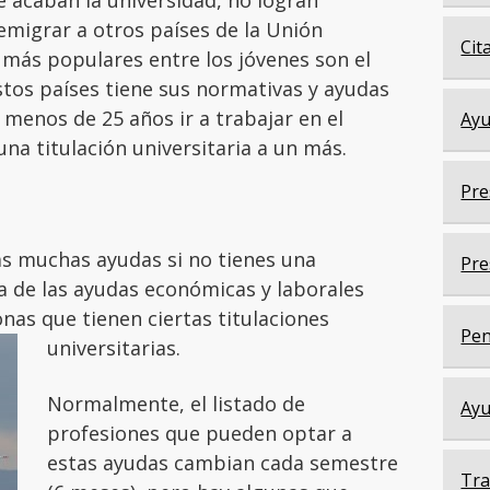
 acaban la universidad, no logran
emigrar a otros países de la Unión
Cit
 más populares entre los jóvenes son el
stos países tiene sus normativas y ayudas
 menos de 25 años ir a trabajar en el
Ayu
 una titulación universitaria a un más.
Pre
s muchas ayudas si no tienes una
Pre
ría de las ayudas económicas y laborales
nas que tienen ciertas titulaciones
Pen
universitarias.
Normalmente, el listado de
Ayu
profesiones que pueden optar a
estas ayudas cambian cada semestre
Tra