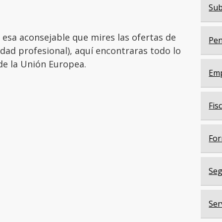
Sub
s, esa aconsejable que mires las ofertas de
Pen
idad profesional), aquí encontraras todo lo
de la Unión Europea.
Em
Fis
For
Seg
Ser