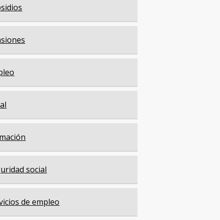
sidios
siones
pleo
cal
mación
uridad social
vicios de empleo