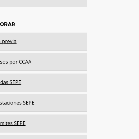
LORAR
a previa
sos por CCAA
das SEPE
staciones SEPE
mites SEPE