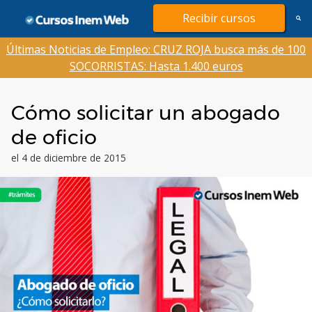
Saltar
Recibir cursos
al
contenido
Últimas Noticias de Empleo: CRUZ ROJA busca más de 100
SOCORRISTAS: Hasta 1.400 euros
Cómo solicitar un abogado
de oficio
el 4 de diciembre de 2015