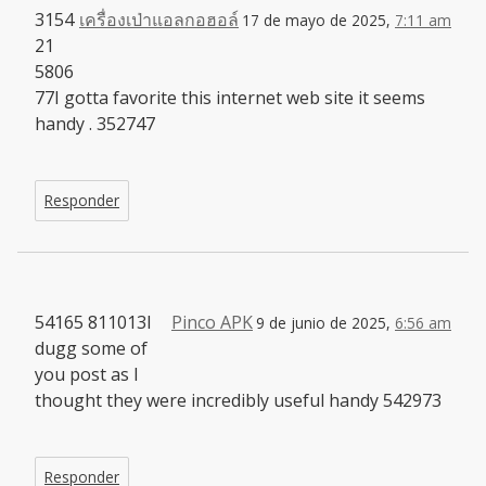
3154
เครื่องเป่าแอลกอฮอล์
17 de mayo de 2025,
7:11 am
21
5806
77I gotta favorite this internet web site it seems
handy . 352747
Responder
54165 811013I
Pinco APK
9 de junio de 2025,
6:56 am
dugg some of
you post as I
thought they were incredibly useful handy 542973
Responder