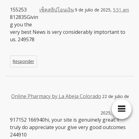
155253
เช็คสลิปโอนเงิน
9 de julio de 2025,
5:51 am
812835Givin
g you the
very best News is very considerably imptortant to
us. 249578
Responder
Online Pharmacy by La Abeja Colorado
22 de julio de
2025,
1:35 am
917152 166940hi, your site is genuinely great. I
truly do appreciate your give very good outcomes
244910