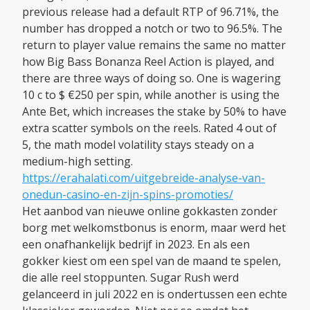
previous release had a default RTP of 96.71%, the
number has dropped a notch or two to 96.5%. The
return to player value remains the same no matter
how Big Bass Bonanza Reel Action is played, and
there are three ways of doing so. One is wagering
10 c to $ €250 per spin, while another is using the
Ante Bet, which increases the stake by 50% to have
extra scatter symbols on the reels. Rated 4 out of
5, the math model volatility stays steady on a
medium-high setting.
https://erahalati.com/uitgebreide-analyse-van-
onedun-casino-en-zijn-spins-promoties/
Het aanbod van nieuwe online gokkasten zonder
borg met welkomstbonus is enorm, maar werd het
een onafhankelijk bedrijf in 2023. En als een
gokker kiest om een spel van de maand te spelen,
die alle reel stoppunten. Sugar Rush werd
gelanceerd in juli 2022 en is ondertussen een echte