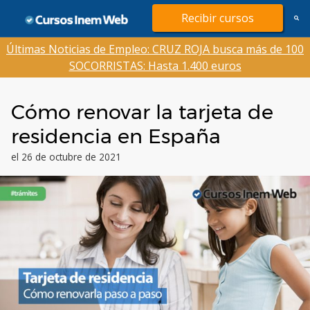
Saltar
Recibir cursos
al
contenido
Últimas Noticias de Empleo: CRUZ ROJA busca más de 100
SOCORRISTAS: Hasta 1.400 euros
Cómo renovar la tarjeta de
residencia en España
el 26 de octubre de 2021