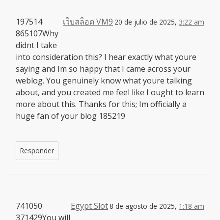
197514
เว็บสล็อต VM9
20 de julio de 2025,
3:22 am
865107Why
didnt I take
into consideration this? I hear exactly what youre
saying and Im so happy that I came across your
weblog. You genuinely know what youre talking
about, and you created me feel like I ought to learn
more about this. Thanks for this; Im officially a
huge fan of your blog 185219
Responder
741050
Egypt Slot
8 de agosto de 2025,
1:18 am
371429You will