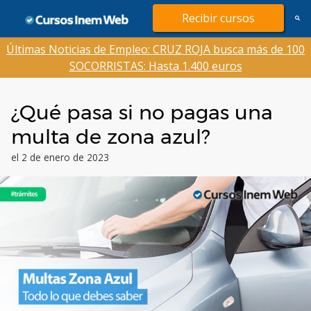
Saltar
Recibir cursos
al
contenido
Últimas Noticias de Empleo: CRUZ ROJA busca más de 100
SOCORRISTAS: Hasta 1.400 euros
¿Qué pasa si no pagas una
multa de zona azul?
el 2 de enero de 2023