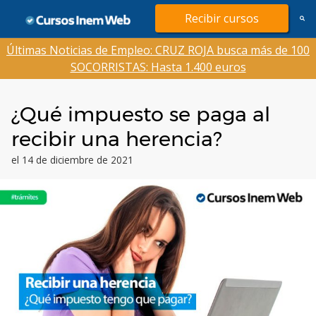
Saltar
Recibir cursos
al
contenido
Últimas Noticias de Empleo: CRUZ ROJA busca más de 100
SOCORRISTAS: Hasta 1.400 euros
¿Qué impuesto se paga al
recibir una herencia?
el 14 de diciembre de 2021