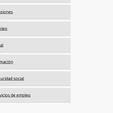
siones
pleo
cal
mación
uridad social
vicios de empleo