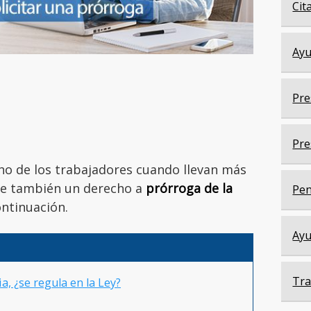
Cit
Ayu
Pre
Pre
ho de los trabajadores cuando llevan más
ste también un derecho a
prórroga de la
Pen
ntinuación.
Ayu
Tra
a, ¿se regula en la Ley?