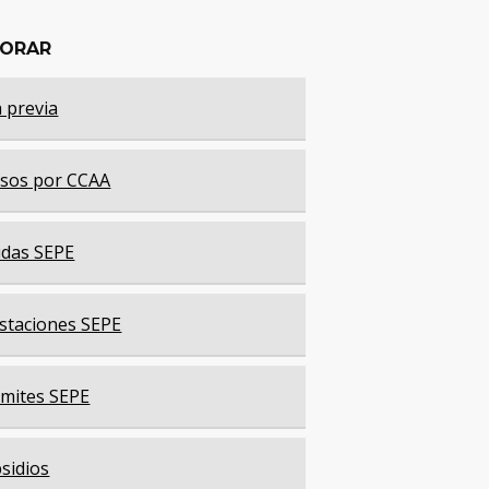
LORAR
a previa
sos por CCAA
das SEPE
staciones SEPE
mites SEPE
sidios