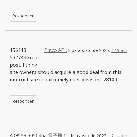
Responder
156118
Pinco APK
3 de agosto de 2025,
6:19 am
537744Great
post, I think
site owners should acquire a good deal from this
internet site its extremely user pleasant. 28109
Responder
409558 305646a
電子煙
11 de agosto de 2025,
12:14 pm