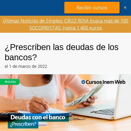
Saltar
Recibir cursos
al
contenido
Últimas Noticias de Empleo: CRUZ ROJA busca más de 100
SOCORRISTAS: Hasta 1.400 euros
¿Prescriben las deudas de los
bancos?
el 1 de marzo de 2022