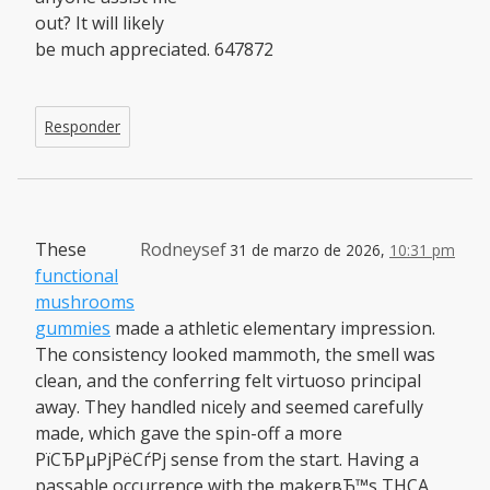
out? It will likely
be much appreciated. 647872
Responder
These
Rodneysef
31 de marzo de 2026,
10:31 pm
functional
mushrooms
gummies
made a athletic elementary impression.
The consistency looked mammoth, the smell was
clean, and the conferring felt virtuoso principal
away. They handled nicely and seemed carefully
made, which gave the spin-off a more
РїСЂРµРјРёСѓРј sense from the start. Having a
passable occurrence with the makerвЂ™s THCA