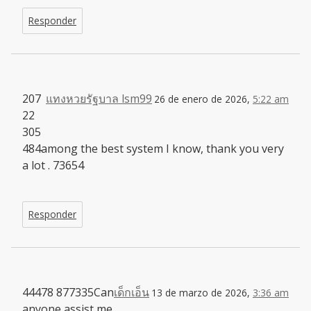
Responder
207
แทงหวยรัฐบาล lsm99
26 de enero de 2026,
5:22 am
22
305
484among the best system I know, thank you very
a lot . 73654
Responder
44478 877335Can
เด็กเอ็น
13 de marzo de 2026,
3:36 am
anyone assist me