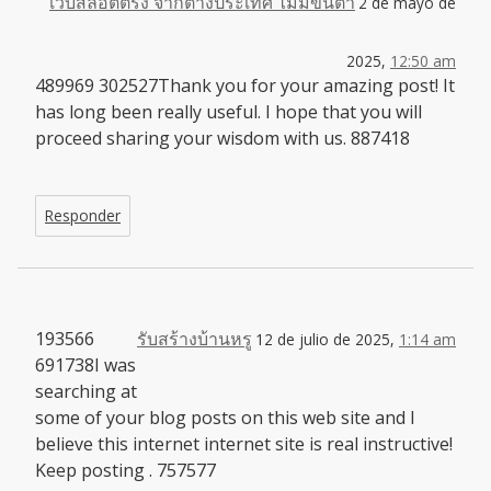
เว็บสล็อตตรง จากต่างประเทศ ไม่มีขั้นต่ำ
2 de mayo de
2025,
12:50 am
489969 302527Thank you for your amazing post! It
has long been really useful. I hope that you will
proceed sharing your wisdom with us. 887418
Responder
193566
รับสร้างบ้านหรู
12 de julio de 2025,
1:14 am
691738I was
searching at
some of your blog posts on this web site and I
believe this internet internet site is real instructive!
Keep posting . 757577