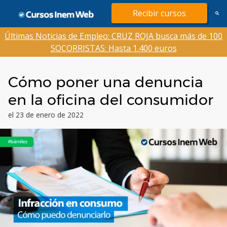
Saltar
Recibir cursos
al
contenido
Últimas Noticias de Empleo: CRUZ ROJA busca más de 100
SOCORRISTAS: Hasta 1.400 euros
Cómo poner una denuncia
en la oficina del consumidor
el 23 de enero de 2022