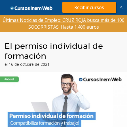
Saltar
Recibir cursos
al
contenido
Últimas Noticias de Empleo: CRUZ ROJA busca más de 100
SOCORRISTAS: Hasta 1.400 euros
El permiso individual de
formación
el 16 de octubre de 2021