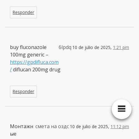
Responder
buy fluconazole
6lpdq
10 de julio de 2025,
1:21 pm
100mg generic –
https://gpdifluca.com
/
diflucan 200mg drug
Responder
Монтажн
смета на оздс
10 de julio de 2025,
11:12 pm
ые