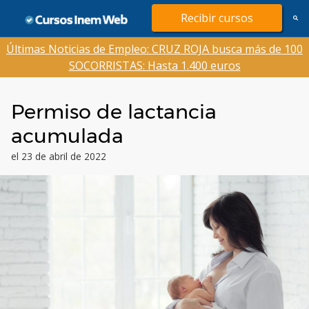
Saltar
Recibir cursos
al
contenido
Últimas Noticias de Empleo: CRUZ ROJA busca más de 100
SOCORRISTAS: Hasta 1.400 euros
Permiso de lactancia
acumulada
el 23 de abril de 2022