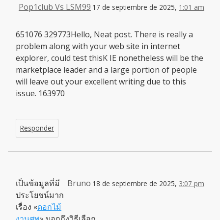
Pop1club Vs LSM99
17 de septiembre de 2025,
1:01 am
651076 329773Hello, Neat post. There is really a
problem along with your web site in internet
explorer, could test thisK IE nonetheless will be the
marketplace leader and a large portion of people
will leave out your excellent writing due to this
issue. 163970
Responder
เป็นข้อมูลที่มี
Bruno
18 de septiembre de 2025,
3:07 pm
ประโยชน์มาก
เรื่อง «
ดอกไม้
งานศพ
» บอกถึงวิธีเลือก