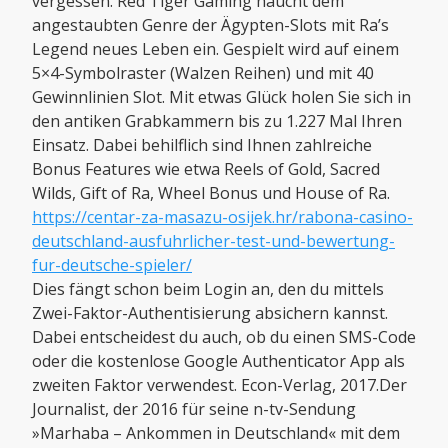
vergessen. Red Tiger Gaming haucht dem
angestaubten Genre der Ägypten-Slots mit Ra’s
Legend neues Leben ein. Gespielt wird auf einem
5×4-Symbolraster (Walzen Reihen) und mit 40
Gewinnlinien Slot. Mit etwas Glück holen Sie sich in
den antiken Grabkammern bis zu 1.227 Mal Ihren
Einsatz. Dabei behilflich sind Ihnen zahlreiche
Bonus Features wie etwa Reels of Gold, Sacred
Wilds, Gift of Ra, Wheel Bonus und House of Ra.
https://centar-za-masazu-osijek.hr/rabona-casino-
deutschland-ausfuhrlicher-test-und-bewertung-
fur-deutsche-spieler/
Dies fängt schon beim Login an, den du mittels
Zwei-Faktor-Authentisierung absichern kannst.
Dabei entscheidest du auch, ob du einen SMS-Code
oder die kostenlose Google Authenticator App als
zweiten Faktor verwendest. Econ-Verlag, 2017.Der
Journalist, der 2016 für seine n-tv-Sendung
»Marhaba – Ankommen in Deutschland« mit dem