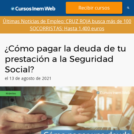
Saltar
Recibir cursos
al
contenido
Últimas Noticias de Empleo: CRUZ ROJA busca más de 100
SOCORRISTAS: Hasta 1.400 euros
¿Cómo pagar la deuda de tu
prestación a la Seguridad
Social?
el 13 de agosto de 2021