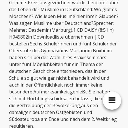
Grimme-Preis ausgezeichnet wurde, berichtet über
das Leben der Muslime in Deutschland: Wo gibt es
Moscheen? Wie leben Muslime hier ihren Glauben?
Was sagen Muslime über Deutschland?Sprecher:
Mehmet Dasdemir (Marburg).1 CD DAISY (8:51 h)
H045802in Downloadliste übernehmen | CD
bestellen Sechs Schülerinnen und fünf Schüler der
Oberstufe des Gymnasiums Marianum Buxheim
haben sich bei der Wahl ihres Praxisseminars
unter fünf Möglichkeiten für ein Thema der
deutschen Geschichte entschieden, das in der
Schule so gut wie gar nicht behandelt wird und
auch in der Öffentlichkeit noch immer keine
besondere Aufmerksamkeit genießt: Sie haben
sich mit Flüchtlingsschicksalen befasst, die durch
die Vertreibung der Bevölkerung,aus den
damaligen deutschen Ostgebieten und
Südosteuropa am Ende und nach dem 2. Weltkrieg
resultieren.