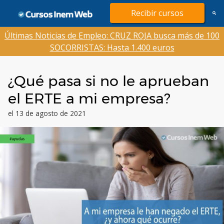
Saltar
Recibir cursos
al
contenido
Últimas Noticias de Empleo: CRUZ ROJA busca más de 100
SOCORRISTAS: Hasta 1.400 euros
¿Qué pasa si no le aprueban
el ERTE a mi empresa?
el 13 de agosto de 2021