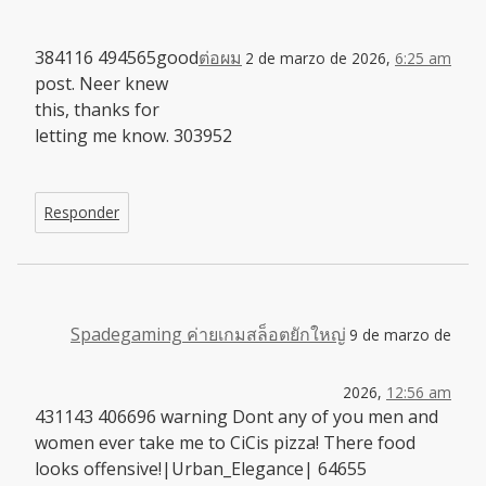
384116 494565good
ต่อผม
2 de marzo de 2026,
6:25 am
post. Neer knew
this, thanks for
letting me know. 303952
Responder
Spadegaming ค่ายเกมสล็อตยักใหญ่
9 de marzo de
2026,
12:56 am
431143 406696 warning Dont any of you men and
women ever take me to CiCis pizza! There food
looks offensive!|Urban_Elegance| 64655