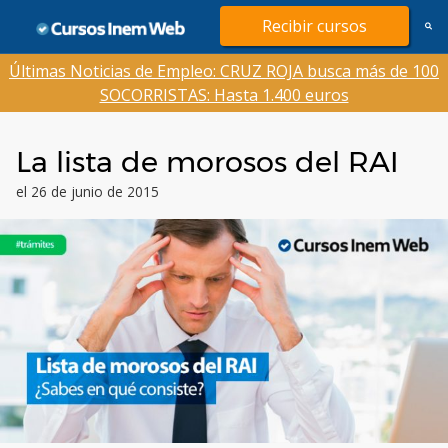
Saltar
Recibir cursos
al
contenido
Últimas Noticias de Empleo: CRUZ ROJA busca más de 100
SOCORRISTAS: Hasta 1.400 euros
La lista de morosos del RAI
el 26 de junio de 2015