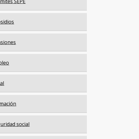
mites SEPE
sidios
siones
pleo
cal
mación
uridad social