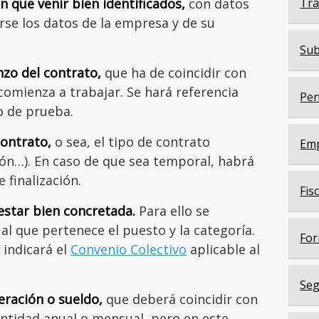
 que venir bien identificados,
con datos
Trá
rse los datos de la empresa y de su
Sub
zo del contrato,
que ha de coincidir con
omienza a trabajar. Se hará referencia
Pen
o de prueba.
contrato,
o sea, el tipo de contrato
Em
ión…). En caso de que sea temporal, habrá
 finalización.
Fis
estar bien concretada.
Para ello se
 al que pertenece el puesto y la categoría.
For
 indicará el
Convenio Colectivo
aplicable al
Seg
eración o sueldo,
que deberá coincidir con
antidad anual o mensual, pero en este