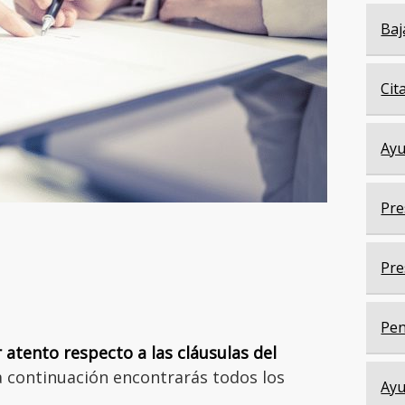
Baj
Cit
Ayu
Pre
Pre
Pen
 atento respecto a las cláusulas del
 continuación encontrarás todos los
Ayu