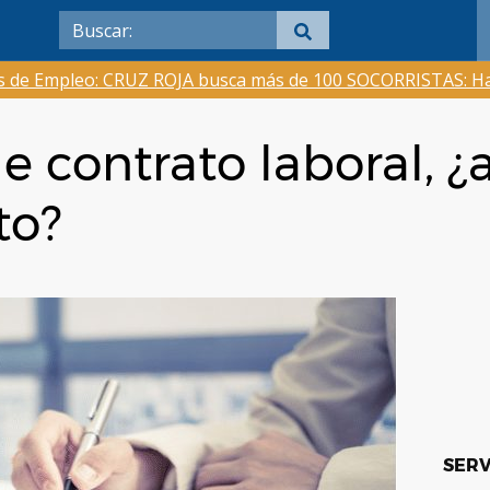
as de Empleo: CRUZ ROJA busca más de 100 SOCORRISTAS: Ha
de contrato laboral, 
to?
SERV