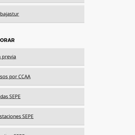
bajastur
LORAR
a previa
sos por CCAA
das SEPE
staciones SEPE