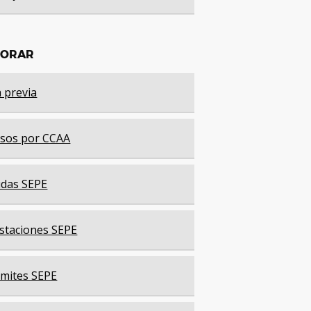
LORAR
a previa
sos por CCAA
das SEPE
staciones SEPE
mites SEPE