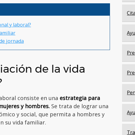
Cit
onal y laboral?
amiliar
Ayu
 de jornada
Pre
liación de la vida
Pre
?
Pen
 laboral consiste en una
estrategia para
 mujeres y hombres.
Se trata de lograr una
Ayu
ómico y social, que permita a hombres y
 su vida familiar.
Tra