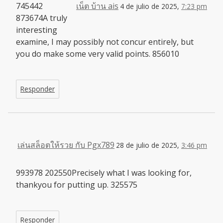
745442
เน็ต บ้าน ais
4 de julio de 2025,
7:23 pm
873674A truly
interesting
examine, I may possibly not concur entirely, but
you do make some very valid points. 856010
Responder
เล่นสล็อตให้รวย กับ Pgx789
28 de julio de 2025,
3:46 pm
993978 202550Precisely what I was looking for,
thankyou for putting up. 325575
Responder