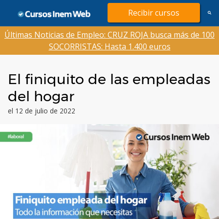
Saltar
Recibir cursos
al
contenido
Últimas Noticias de Empleo: CRUZ ROJA busca más de 100
SOCORRISTAS: Hasta 1.400 euros
El finiquito de las empleadas
del hogar
el 12 de julio de 2022