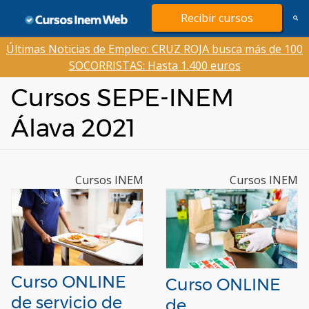
Saltar
Recibir cursos
al
contenido
Últimas Noticias de Empleo: CRUZ ROJA busca más de 100
SOCORRISTAS: Hasta 1.400 euros
Cursos SEPE-INEM
Álava 2021
Cursos INEM
Cursos INEM
Curso ONLINE
Curso ONLINE
de servicio de
de