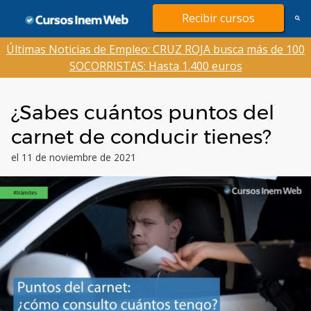
Saltar
Recibir cursos
al
contenido
Últimas Noticias de Empleo: CRUZ ROJA busca más de 100
SOCORRISTAS: Hasta 1.400 euros
¿Sabes cuántos puntos del
carnet de conducir tienes?
el 11 de noviembre de 2021