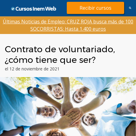
Saltar
Recibir cursos
al
contenido
Últimas Noticias de Empleo: CRUZ ROJA busca más de 100
SOCORRISTAS: Hasta 1.400 euros
Contrato de voluntariado,
¿cómo tiene que ser?
el 12 de noviembre de 2021