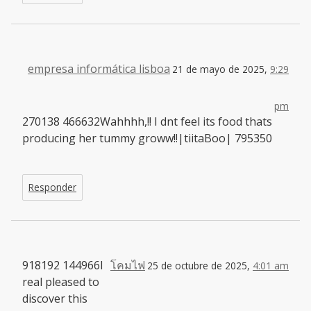
empresa informática lisboa
21 de mayo de 2025,
9:29
pm
270138 466632Wahhhh,!! I dnt feel its food thats
producing her tummy groww!!|tiitaBoo| 795350
Responder
918192 144966I
โคมไฟ
25 de octubre de 2025,
4:01 am
real pleased to
discover this