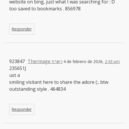
website on bing, just what I was searching for : D
too saved to bookmarks . 856978
Responder
923847
Thermage ราคา
4 de febrero de 2026,
2:43 pm
235651J
ust a
smiling visitant here to share the adore (:, btw
outstanding style . 464834
Responder