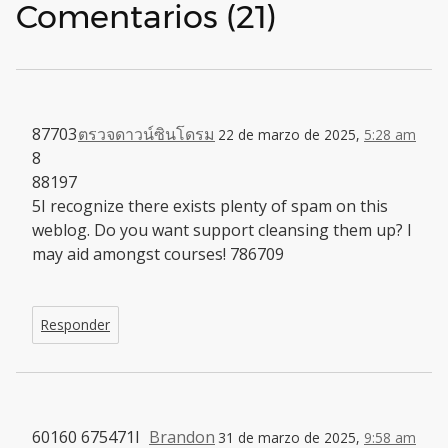
Comentarios (21)
87703
ตรวจดาวน์ซินโดรม
22 de marzo de 2025,
5:28 am
8
88197
5I recognize there exists plenty of spam on this
weblog. Do you want support cleansing them up? I
may aid amongst courses! 786709
Responder
60160 675471I
Brandon
31 de marzo de 2025,
9:58 am