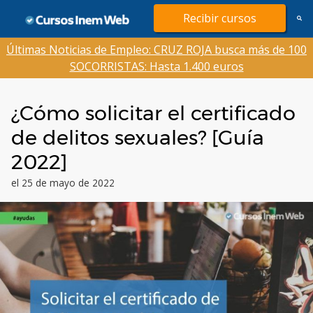
Saltar
Recibir cursos
al
contenido
Últimas Noticias de Empleo: CRUZ ROJA busca más de 100
SOCORRISTAS: Hasta 1.400 euros
¿Cómo solicitar el certificado
de delitos sexuales? [Guía
2022]
el 25 de mayo de 2022