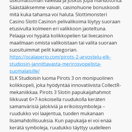
uskomattoman vaikeaa ja joskus jopa mahdotonta.
Säästääksemme vaivan, casinohuone bonuskoodi
mitä kuka tahansa voi haluta. Slottimonsteri
Casino Slotti Casinon pelivalikoima löytyy suoraan
etusivulta kolmeen eri valikkoon jaoteltuna.
Pelaaja voi hypätä kolikkopelien tai livecasinon
maailmaan omista valikoistaan tai valita suoraan
suosituimmat pelit kategorian.
https://ocalaperio.com/pirots-2-arvostelu-elk-
studiosin-jannittavasta-merirosvopelista-
suomalaisille/
ELK Studioisin luoma Pirots 3 on monipuolinen
kolikkopeli, joka hyödyntää innovatiivista CollectR-
mekaniikkaa. Pirots 3 Slotin papukaijahahmot
liikkuvat 6×7-kokoisella ruudukolla keräten
samanvärisiä jalokiviä ja erikoissymboleja –
ruudukko voi laajentua, tuoden mukanaan
lisämahdollisuuksia. Kun papukaija ei voi enää
kerätä symboleja, ruudukko täyttyy uudelleen