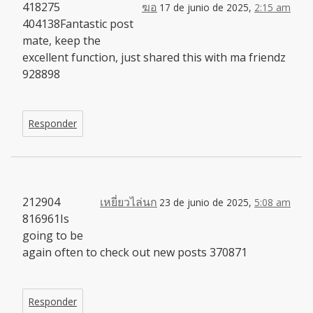
418275
ฆอ
17 de junio de 2025,
2:15 am
404138Fantastic post
mate, keep the
excellent function, just shared this with ma friendz
928898
Responder
212904
เหยี่ยวไล่นก
23 de junio de 2025,
5:08 am
816961Is
going to be
again often to check out new posts 370871
Responder