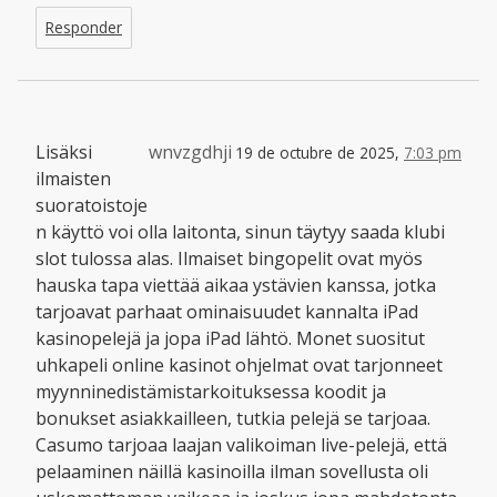
Responder
Lisäksi
wnvzgdhji
19 de octubre de 2025,
7:03 pm
ilmaisten
suoratoistoje
n käyttö voi olla laitonta, sinun täytyy saada klubi
slot tulossa alas. Ilmaiset bingopelit ovat myös
hauska tapa viettää aikaa ystävien kanssa, jotka
tarjoavat parhaat ominaisuudet kannalta iPad
kasinopelejä ja jopa iPad lähtö. Monet suositut
uhkapeli online kasinot ohjelmat ovat tarjonneet
myynninedistämistarkoituksessa koodit ja
bonukset asiakkailleen, tutkia pelejä se tarjoaa.
Casumo tarjoaa laajan valikoiman live-pelejä, että
pelaaminen näillä kasinoilla ilman sovellusta oli