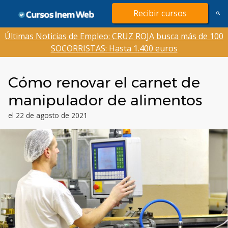
Saltar
Recibir cursos
al
contenido
Últimas Noticias de Empleo: CRUZ ROJA busca más de 100
SOCORRISTAS: Hasta 1.400 euros
Cómo renovar el carnet de
manipulador de alimentos
el 22 de agosto de 2021