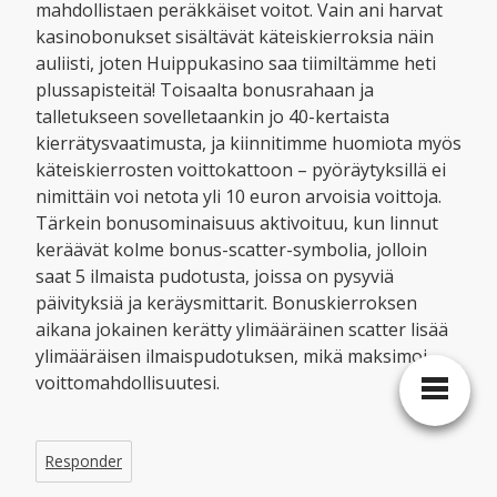
mahdollistaen peräkkäiset voitot. Vain ani harvat
kasinobonukset sisältävät käteiskierroksia näin
auliisti, joten Huippukasino saa tiimiltämme heti
plussapisteitä! Toisaalta bonusrahaan ja
talletukseen sovelletaankin jo 40-kertaista
kierrätysvaatimusta, ja kiinnitimme huomiota myös
käteiskierrosten voittokattoon – pyöräytyksillä ei
nimittäin voi netota yli 10 euron arvoisia voittoja.
Tärkein bonusominaisuus aktivoituu, kun linnut
keräävät kolme bonus-scatter-symbolia, jolloin
saat 5 ilmaista pudotusta, joissa on pysyviä
päivityksiä ja keräysmittarit. Bonuskierroksen
aikana jokainen kerätty ylimääräinen scatter lisää
ylimääräisen ilmaispudotuksen, mikä maksimoi
voittomahdollisuutesi.
Responder