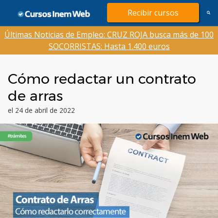
Saltar
Recibir cursos
al
contenido
Últimas Noticias de Empleo: CRUZ ROJA busca más de 100
SOCORRISTAS: Hasta 1.400 euros
Cómo redactar un contrato
de arras
el 24 de abril de 2022