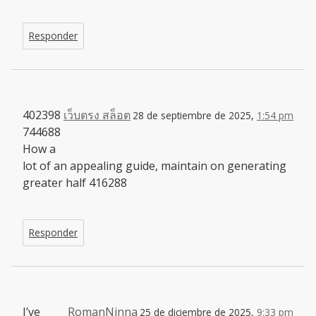
Responder
402398
เว็บตรง สล็อต
28 de septiembre de 2025,
1:54 pm
744688
How a
lot of an appealing guide, maintain on generating
greater half 416288
Responder
I’ve
RomanNinna
25 de diciembre de 2025,
9:33 pm