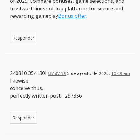
of 2025. Compare bonuses, game selections, and
trustworthiness of top platforms for secure and
rewarding gameplay
Bonus offer
.
Responder
240810 354130I
แทงหวย
5 de agosto de 2025,
10:49 am
likewise
conceive thus,
perfectly written post! . 297356
Responder