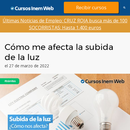
Saltar
Recibir cursos
al
contenido
Últimas Noticias de Empleo: CRUZ ROJA busca más de 100
SOCORRISTAS: Hasta 1.400 euros
Cómo me afecta la subida
de la luz
el 27 de marzo de 2022