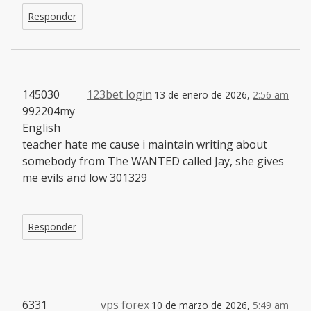
Responder
145030
123bet login
13 de enero de 2026,
2:56 am
992204my
English
teacher hate me cause i maintain writing about
somebody from The WANTED called Jay, she gives
me evils and low 301329
Responder
6331
vps forex
10 de marzo de 2026,
5:49 am