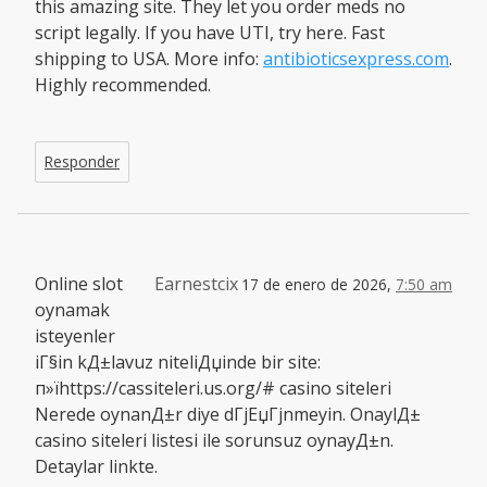
this amazing site. They let you order meds no
script legally. If you have UTI, try here. Fast
shipping to USA. More info:
antibioticsexpress.com
.
Highly recommended.
Responder
Online slot
Earnestcix
17 de enero de 2026,
7:50 am
oynamak
isteyenler
iГ§in kД±lavuz niteliДџinde bir site:
п»їhttps://cassiteleri.us.org/# casino siteleri
Nerede oynanД±r diye dГјЕџГјnmeyin. OnaylД±
casino siteleri listesi ile sorunsuz oynayД±n.
Detaylar linkte.