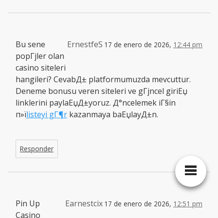
Bu sene
ErnestfeS
17 de enero de 2026,
12:44 pm
popГјler olan
casino siteleri
hangileri? CevabД± platformumuzda mevcuttur.
Deneme bonusu veren siteleri ve gГјncel giriЕџ
linklerini paylaЕџД±yoruz. Д°ncelemek iГ§in
п»ї
listeyi gГ¶r
kazanmaya baЕџlayД±n.
Responder
Pin Up
Earnestcix
17 de enero de 2026,
12:51 pm
Casino