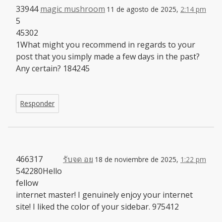
33944
magic mushroom
11 de agosto de 2025,
2:14 pm
5
45302
1What might you recommend in regards to your
post that you simply made a few days in the past?
Any certain? 184245
Responder
466317
รับจด อย
18 de noviembre de 2025,
1:22 pm
542280Hello
fellow
internet master! I genuinely enjoy your internet
site! I liked the color of your sidebar. 975412