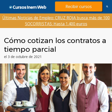
Saltar
Recibir cursos
al
contenido
Últimas Noticias de Empleo: CRUZ ROJA busca más de 100
SOCORRISTAS: Hasta 1.400 euros
Cómo cotizan los contratos a
tiempo parcial
el 3 de octubre de 2021