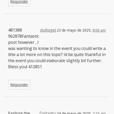
Responder
481388
dultogel
23 de mayo de 2025,
8:06 am
962878Fantastic
post however , I
was wanting to know in the event you could write a
litte a lot more on this topic? Id be quite thankful in
the event you could elaborate slightly bit further.
Bless you! 412851
Responder
Explore the
Dalrxqtu
24 de mayo de 2025,
7:33 am