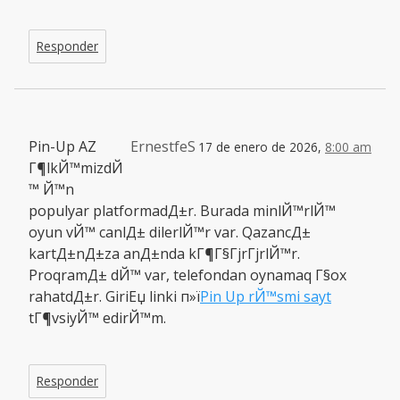
Responder
Pin-Up AZ
ErnestfeS
17 de enero de 2026,
8:00 am
Г¶lkЙ™mizdЙ
™ Й™n
populyar platformadД±r. Burada minlЙ™rlЙ™
oyun vЙ™ canlД± dilerlЙ™r var. QazancД±
kartД±nД±za anД±nda kГ¶Г§ГјrГјrlЙ™r.
ProqramД± dЙ™ var, telefondan oynamaq Г§ox
rahatdД±r. GiriЕџ linki п»ї
Pin Up rЙ™smi sayt
tГ¶vsiyЙ™ edirЙ™m.
Responder