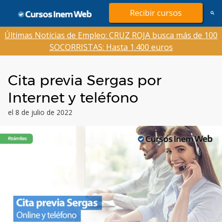
Saltar
Recibir cursos
al
contenido
Últimas Noticias de Empleo: CRUZ ROJA busca más de 100
SOCORRISTAS: Hasta 1.400 euros
Cita previa Sergas por
Internet y teléfono
el 8 de julio de 2022