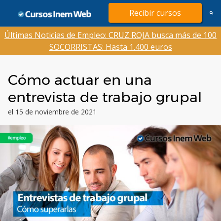
Saltar
Recibir cursos
al
contenido
Últimas Noticias de Empleo: CRUZ ROJA busca más de 100
SOCORRISTAS: Hasta 1.400 euros
Cómo actuar en una
entrevista de trabajo grupal
el 15 de noviembre de 2021