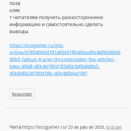
позв
оляе
т читателям получить разностороннюю
информацию и самостоятельно сделать
выводы.
https://ecogamer.ru/gta-
online/d180d0b0d181d0bfd180d0bed0b4d0b0d0b6
d0b0-fallout-4-prey-thronebreaker-the-witcher-
tales-d0b8-d0b4d180d183d0b3d0b8d0b5-
d0b8d0b3d180d18b-d0b4d0bbd18f/
Responder
Чита
https://ecogamer.ru/
23 de julio de 2025,
6:10 pm