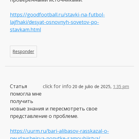
https://goodfootball.ru/stavki-na-futbol-
lajfhaki/desyat-osnovnyh-sovetov-po-
stavkam.html
Responder
Статья
click for info
20 de julio de 2025,
1:35 pm
помогла мне
получить
новые знания и пересмотреть свое
представление о проблеме.
https://uurm.ru/bari-alibasov-rasskazal-o-
neudavshejsya-popytke-samoubijstva/