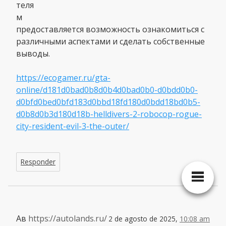
теля
м
предоставляется возможность ознакомиться с
различными аспектами и сделать собственные
выводы.
https://ecogamer.ru/gta-
online/d181d0bad0b8d0b4d0bad0b0-d0bdd0b0-
d0bfd0bed0bfd183d0bbd18fd180d0bdd18bd0b5-
d0b8d0b3d180d18b-helldivers-2-robocop-rogue-
city-resident-evil-3-the-outer/
Responder
Ав
https://autolands.ru/
2 de agosto de 2025,
10:08 am