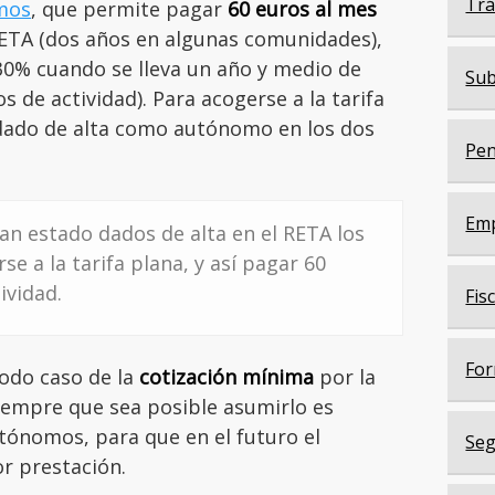
Trá
omos
, que permite pagar
60 euros al mes
RETA (dos años en algunas comunidades),
 30% cuando se lleva un año y medio de
Sub
s de actividad). Para acogerse a la tarifa
 dado de alta como autónomo en los dos
Pen
Em
n estado dados de alta en el RETA los
e a la tarifa plana, y así pagar 60
ividad.
Fis
For
odo caso de la
cotización mínima
por la
iempre que sea posible asumirlo es
tónomos, para que en el futuro el
Seg
r prestación.