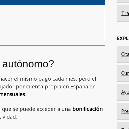
Tra
EXP
Cit
n autónomo?
Cur
hacer el mismo pago cada mes, pero el
ajador por cuenta propia en España en
Ayu
 mensuales
.
e que se puede acceder a una
bonificación
Pre
ividad.