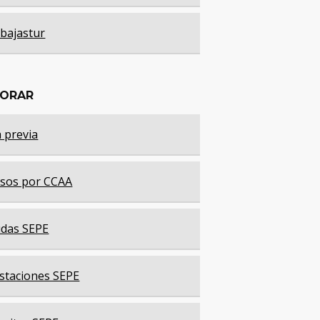
bajastur
LORAR
a previa
sos por CCAA
das SEPE
staciones SEPE