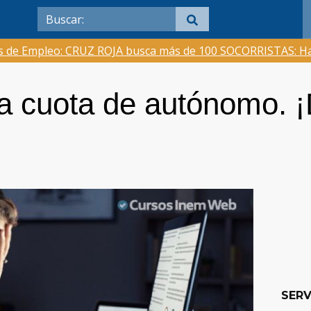
as de Empleo: CRUZ ROJA busca más de 100 SOCORRISTAS: Ha
la cuota de autónomo. 
SERV