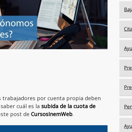
Baj
Cit
Ayu
Pre
Pre
s trabajadores por cuenta propia deben
 saber cuál es la
subida de la cuota de
Pen
este post de
CursosInemWeb
.
Ayu