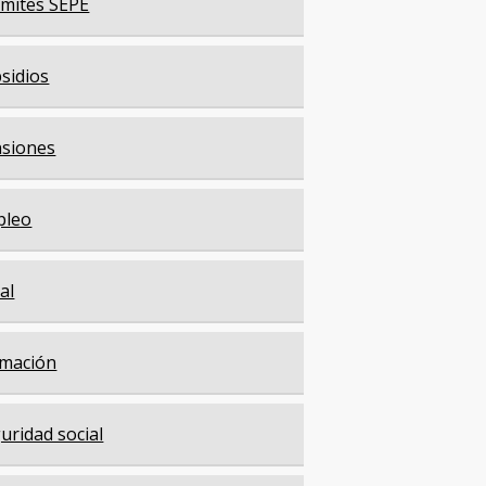
mites SEPE
sidios
siones
pleo
cal
mación
uridad social