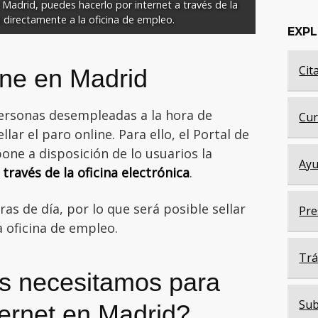
adrid, puedes hacerlo por internet a través de la 
o directamente a la oficina de empleo.
EXP
Cit
line en Madrid
personas desempleadas a la hora de
Cur
ar el paro online. Para ello, el Portal de
ne a disposición de lo usuarios la
Ayu
ravés de la oficina electrónica
.
ras de día, por lo que será posible sellar
Pre
a oficina de empleo.
Trá
s necesitamos para
Sub
nternet en Madrid?