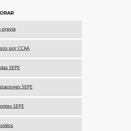
LORAR
a previa
sos por CCAA
das SEPE
staciones SEPE
mites SEPE
sidios