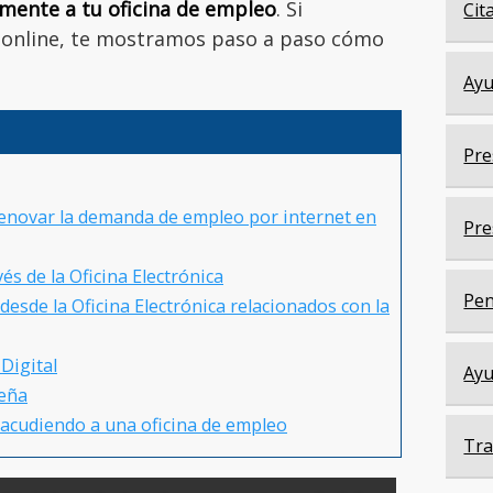
lmente a tu oficina de empleo
. Si
Cit
o online, te mostramos paso a paso cómo
Ayu
Pre
novar la demanda de empleo por internet en
Pre
és de la Oficina Electrónica
Pen
esde la Oficina Electrónica relacionados con la
Digital
Ayu
seña
acudiendo a una oficina de empleo
Tra