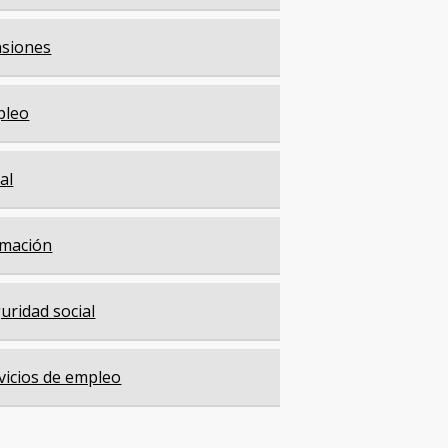
siones
pleo
cal
mación
uridad social
vicios de empleo