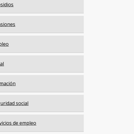
sidios
siones
pleo
cal
mación
uridad social
vicios de empleo