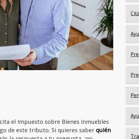
Cit
Ayu
Pre
Pre
Pen
Ayu
scita el Impuesto sobre Bienes Inmuebles
go de este tributo. Si quieres saber
quién
Tra
rás la respuesta a tu pregunta, ¡no