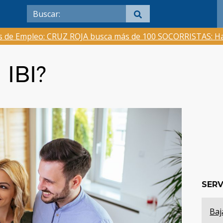
as de Empleo: CRUZ ROJA busca más de 100 SOCORRISTAS: Ha
 IBI?
SERV
Baj