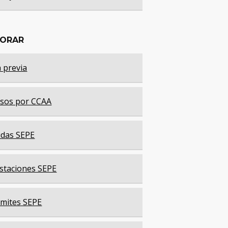
LORAR
a previa
sos por CCAA
das SEPE
staciones SEPE
mites SEPE