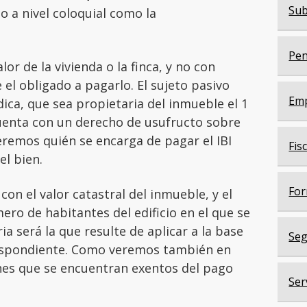
Sub
o a nivel coloquial como la
Pen
lor de la vivienda o la finca, y no con
 el obligado a pagarlo. El sujeto pasivo
Em
dica, que sea propietaria del inmueble el 1
cuenta con un derecho de usufructo sobre
eremos quién se encarga de pagar el IBI
Fis
l bien.
For
on el valor catastral del inmueble, y el
ro de habitantes del edificio en el que se
ia será la que resulte de aplicar a la base
Seg
espondiente. Como veremos también en
ienes que se encuentran exentos del pago
Ser