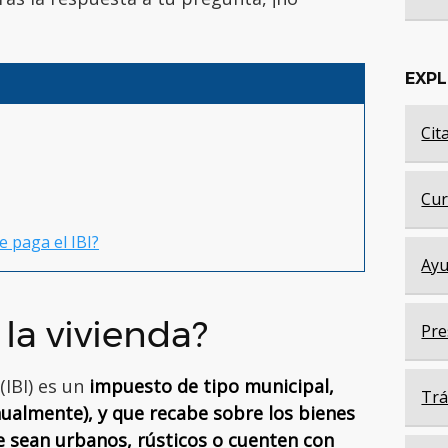
EXP
Cit
Cur
e paga el IBI?
Ayu
 la vivienda?
Pre
(IBI) es un
impuesto de tipo municipal,
Trá
nualmente), y que recabe sobre los bienes
 sean urbanos, rústicos o cuenten con