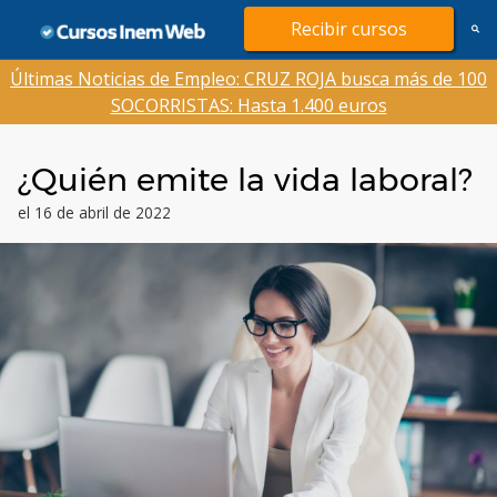
Saltar
Recibir cursos
al
contenido
Últimas Noticias de Empleo: CRUZ ROJA busca más de 100
SOCORRISTAS: Hasta 1.400 euros
¿Quién emite la vida laboral?
el 16 de abril de 2022