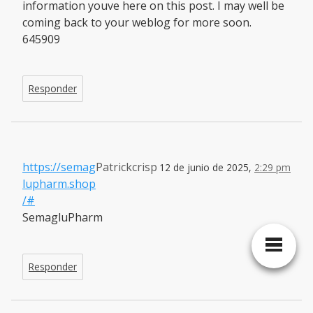
information youve here on this post. I may well be
coming back to your weblog for more soon.
645909
Responder
https://semag
Patrickcrisp
12 de junio de 2025,
2:29 pm
lupharm.shop
/#
SemagluPharm
Responder