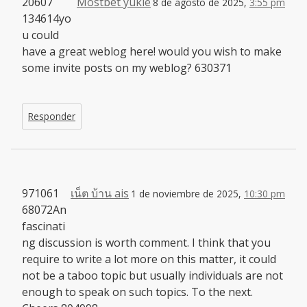
20607
Mostbet yukle
8 de agosto de 2025,
3:55 pm
134614yo
u could
have a great weblog here! would you wish to make
some invite posts on my weblog? 630371
Responder
971061
เน็ต บ้าน ais
1 de noviembre de 2025,
10:30 pm
68072An
fascinati
ng discussion is worth comment. I think that you
require to write a lot more on this matter, it could
not be a taboo topic but usually individuals are not
enough to speak on such topics. To the next.