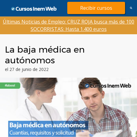
Saltar
Recibir cursos
al
contenido
Últimas Noticias de Empleo: CRUZ ROJA busca más de 100
SOCORRISTAS: Hasta 1.400 euros
La baja médica en
autónomos
el 27 de junio de 2022