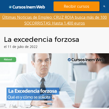
Saltar
Recibir cursos
al
contenido
Últimas Noticias de Empleo: CRUZ ROJA busca más de 100
SOCORRISTAS: Hasta 1.400 euros
La excedencia forzosa
el 11 de julio de 2022