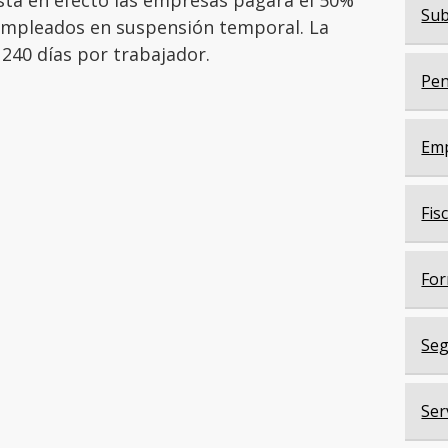
sta en efecto las empresas pagará el 50%
Sub
empleados en suspensión temporal. La
 240 días por trabajador.
Pen
Em
Fis
For
Seg
Ser