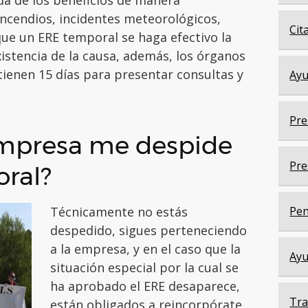
da de los beneficios de manera
incendios, incidentes meteorológicos,
Cit
que un ERE temporal se haga efectivo la
xistencia de la causa, además, los órganos
tienen 15 días para presentar consultas y
Ayu
Pre
empresa me despide
Pre
ral?
Técnicamente no estás
Pen
despedido, sigues perteneciendo
a la empresa, y en el caso que la
Ayu
situación especial por la cual se
ha aprobado el ERE desaparece,
Tra
están obligados a reincorpórate