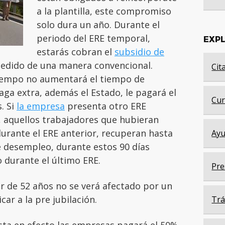
a la plantilla, este compromiso
solo dura un año. Durante el
periodo del ERE temporal,
EXP
estarás cobran el
subsidio de
edido de una manera convencional.
Cit
iempo no aumentará el tiempo de
aga extra, además el Estado, le pagará el
Cur
. Si
la empresa
presenta otro ERE
 aquellos trabajadores que hubieran
urante el ERE anterior, recuperan hasta
Ayu
e desempleo, durante estos 90 días
 durante el último ERE.
Pre
 de 52 años no se verá afectado por un
ar a la pre jubilación.
Trá