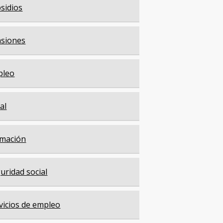
sidios
siones
pleo
cal
mación
uridad social
vicios de empleo