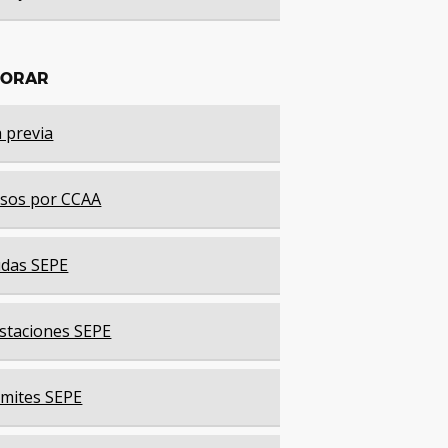
LORAR
a previa
sos por CCAA
das SEPE
staciones SEPE
mites SEPE