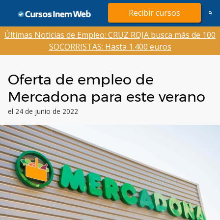
Saltar
Recibir cursos
al
contenido
Últimas Noticias de Empleo: CRUZ ROJA busca más de 100
SOCORRISTAS: Hasta 1.400 euros
Oferta de empleo de
Mercadona para este verano
el 24 de junio de 2022